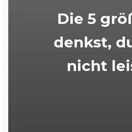
Die 5 gr
denkst, d
nicht le