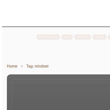
Kategorien
Online Business
News
Motivation
Mindset
Home
Tag: mindset