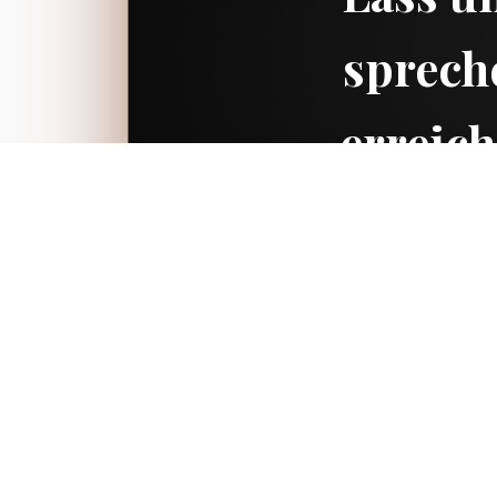
sprech
erreich
Zum Erstg