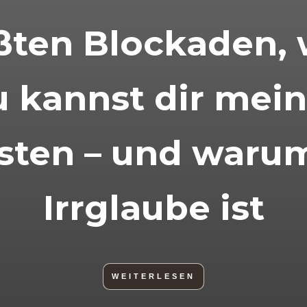
ößten Blockaden,
u kannst dir mei
isten – und waru
Irrglaube ist
WEITERLESEN