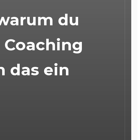
 warum du
n Coaching
m das ein