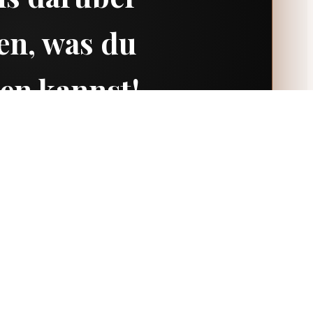
en, was du
en kannst!
espräch bewerben